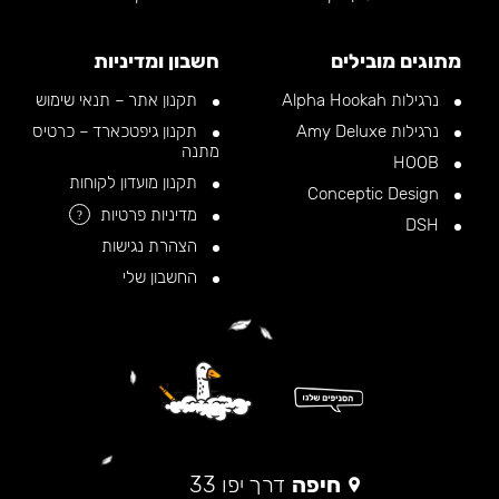
מתוגים מובילים
חשבון ומדיניות
נרגילות Alpha Hookah
תקנון אתר – תנאי שימוש
נרגילות Amy Deluxe
תקנון גיפטכארד – כרטיס
מתנה
HOOB
תקנון מועדון לקוחות
Conceptic Design
מדיניות פרטיות
?
DSH
הצהרת נגישות
החשבון שלי
חיפה
דרך יפו 33