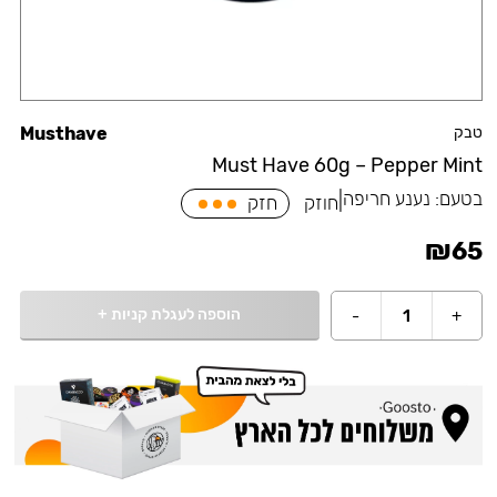
טבק
Musthave
Must Have 60g – Pepper Mint
בטעם:
נענע חריפה
|
חוזק
חזק
₪
65
הוספה לעגלת קניות
+
-
1
+