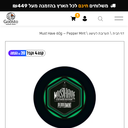
משלוחים
חינם
לכל הארץ בהזמנה מעל ₪449
1
דף הבית
\
תערובת לעישון
\
Must Have 60g — Pepper Mint