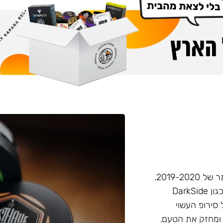
חברת Musthave היא אחת מחברות הטבק הפופולריות ביותר של 2019-2020.
המאסטהב דומה בעוצמתו לחברות טבק חזקות יותר בענף, (כגון DarkSide
 סירופ העשוי
 ומחזק את הטעם.