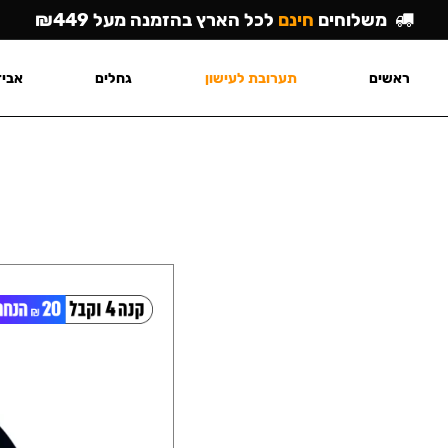
משלוחים
חינם
לכל הארץ בהזמנה מעל ₪449
ראשים
תערובת לעישון
גחלים
אביז