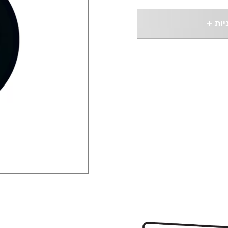
יות
+