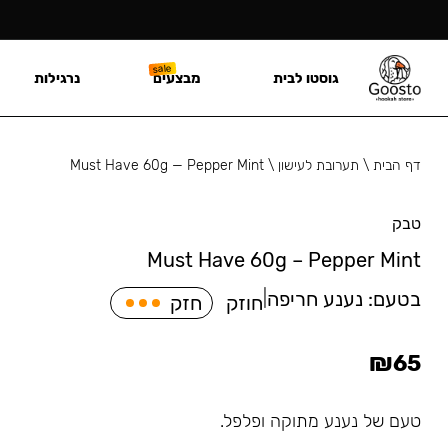
גוסטו לבית
מבצעים
נרגילות
דף הבית
\
תערובת לעישון
\
Must Have 60g — Pepper Mint
טבק
Must Have 60g – Pepper Mint
בטעם:
נענע חריפה
|
חוזק
חזק
₪
65
טעם של נענע מתוקה ופלפל.