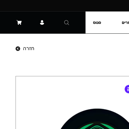
רים
סנוס
חזרה