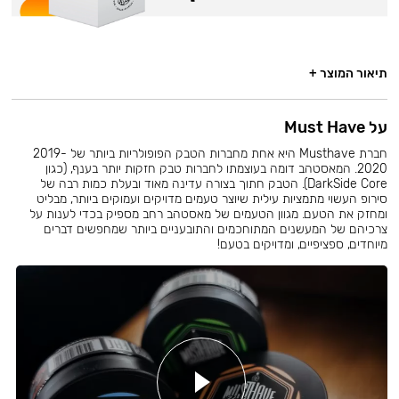
תיאור המוצר +
על Must Have
חברת Musthave היא אחת מחברות הטבק הפופולריות ביותר של 2019-
2020. המאסטהב דומה בעוצמתו לחברות טבק חזקות יותר בענף, (כגון
DarkSide Core). הטבק חתוך בצורה עדינה מאוד ובעלת כמות רבה של
סירופ העשוי מתמציות עילית שיוצר טעמים מדויקים ועמוקים ביותר, מבליט
ומחזק את הטעם. מגוון הטעמים של מאסטהב רחב מספיק בכדי לענות על
צרכיהם של המעשנים המתוחכמים והתובעניים ביותר שמחפשים דברים
מיוחדים, ספציפיים, ומדויקים בטעם!