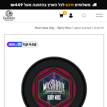
משלוחים
חינם
לכל הארץ בהזמנה מעל ₪449
1
דף הבית
\
תערובת לעישון
\
Must Have 60g — Berry Mors