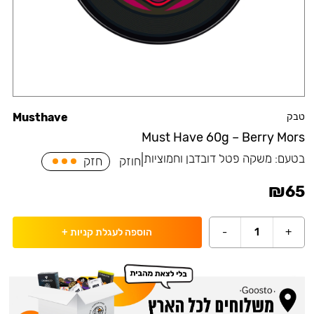
טבק
Musthave
Must Have 60g – Berry Mors
בטעם:
משקה פטל דובדבן וחמוציות
|
חוזק
חזק
₪
65
-
1
+
הוספה לעגלת קניות
+