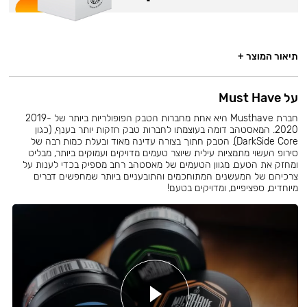
תיאור המוצר +
על Must Have
חברת Musthave היא אחת מחברות הטבק הפופולריות ביותר של 2019-
2020. המאסטהב דומה בעוצמתו לחברות טבק חזקות יותר בענף, (כגון
DarkSide Core). הטבק חתוך בצורה עדינה מאוד ובעלת כמות רבה של
סירופ העשוי מתמציות עילית שיוצר טעמים מדויקים ועמוקים ביותר, מבליט
ומחזק את הטעם. מגוון הטעמים של מאסטהב רחב מספיק בכדי לענות על
צרכיהם של המעשנים המתוחכמים והתובעניים ביותר שמחפשים דברים
מיוחדים, ספציפיים, ומדויקים בטעם!