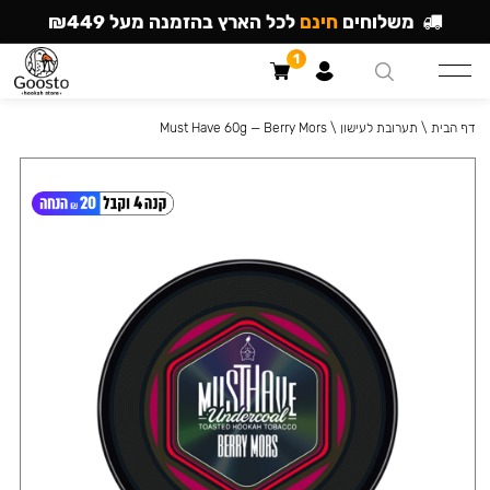
משלוחים
חינם
לכל הארץ בהזמנה מעל ₪449
1
דף הבית
\
תערובת לעישון
\
Must Have 60g — Berry Mors