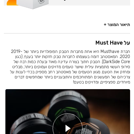
תיאור המוצר +
על Must Have
חברת Musthave היא אחת מחברות הטבק הפופולריות ביותר של 2019-
2020. המאסטהב דומה בעוצמתו לחברות טבק חזקות יותר בענף, (כגון
DarkSide Core). הטבק חתוך בצורה עדינה מאוד ובעלת כמות רבה של
סירופ העשוי מתמציות עילית שיוצר טעמים מדויקים ועמוקים ביותר, מבליט
ומחזק את הטעם. מגוון הטעמים של מאסטהב רחב מספיק בכדי לענות על
צרכיהם של המעשנים המתוחכמים והתובעניים ביותר שמחפשים דברים
מיוחדים, ספציפיים, ומדויקים בטעם!