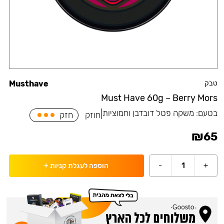
טבק
Musthave
Must Have 60g – Berry Mors
בטעם:
משקה פטל דובדבן וחמוציות
|
חוזק
חזק
₪
65
-
1
+
הוספה לעגלת קניות
+