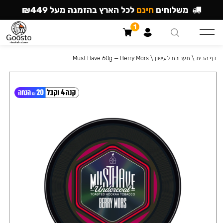
משלוחים
חינם
לכל הארץ בהזמנה מעל ₪449
1
דף הבית
\
תערובת לעישון
\
Must Have 60g — Berry Mors