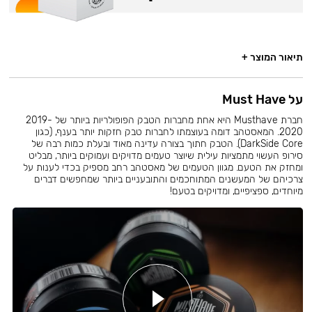
תיאור המוצר +
על Must Have
חברת Musthave היא אחת מחברות הטבק הפופולריות ביותר של 2019-
2020. המאסטהב דומה בעוצמתו לחברות טבק חזקות יותר בענף, (כגון
DarkSide Core). הטבק חתוך בצורה עדינה מאוד ובעלת כמות רבה של
סירופ העשוי מתמציות עילית שיוצר טעמים מדויקים ועמוקים ביותר, מבליט
ומחזק את הטעם. מגוון הטעמים של מאסטהב רחב מספיק בכדי לענות על
צרכיהם של המעשנים המתוחכמים והתובעניים ביותר שמחפשים דברים
מיוחדים, ספציפיים, ומדויקים בטעם!