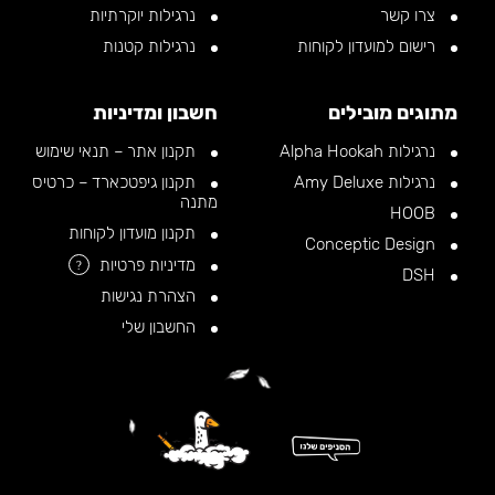
צרו קשר
נרגילות יוקרתיות
רישום למועדון לקוחות
נרגילות קטנות
מתוגים מובילים
חשבון ומדיניות
נרגילות Alpha Hookah
תקנון אתר – תנאי שימוש
נרגילות Amy Deluxe
תקנון גיפטכארד – כרטיס
מתנה
HOOB
תקנון מועדון לקוחות
Conceptic Design
מדיניות פרטיות
?
DSH
הצהרת נגישות
החשבון שלי