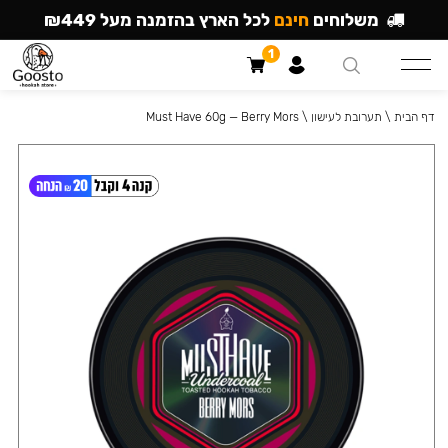
משלוחים
חינם
לכל הארץ בהזמנה מעל ₪449
1
דף הבית
\
תערובת לעישון
\
Must Have 60g — Berry Mors