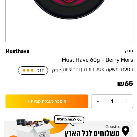
טבק
Musthave
Must Have 60g – Berry Mors
בטעם:
משקה פטל דובדבן וחמוציות
|
חוזק
חזק
₪
65
-
1
+
הוספה לעגלת קניות
+