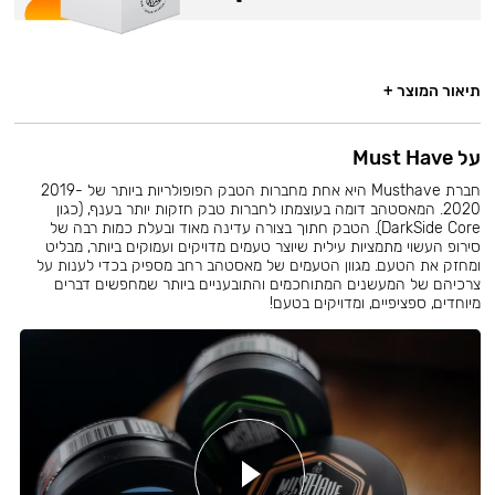
תיאור המוצר +
על Must Have
חברת Musthave היא אחת מחברות הטבק הפופולריות ביותר של 2019-
2020. המאסטהב דומה בעוצמתו לחברות טבק חזקות יותר בענף, (כגון
DarkSide Core). הטבק חתוך בצורה עדינה מאוד ובעלת כמות רבה של
סירופ העשוי מתמציות עילית שיוצר טעמים מדויקים ועמוקים ביותר, מבליט
ומחזק את הטעם. מגוון הטעמים של מאסטהב רחב מספיק בכדי לענות על
צרכיהם של המעשנים המתוחכמים והתובעניים ביותר שמחפשים דברים
מיוחדים, ספציפיים, ומדויקים בטעם!