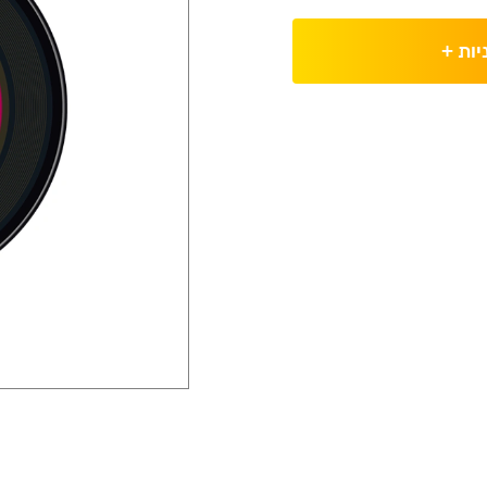
יות
+