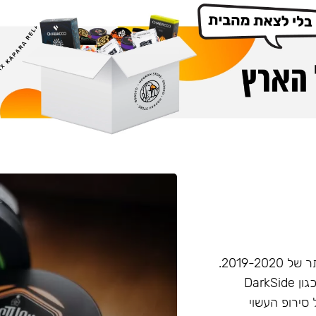
חברת Musthave היא אחת מחברות הטבק הפופולריות ביותר של 2019-2020.
המאסטהב דומה בעוצמתו לחברות טבק חזקות יותר בענף, (כגון DarkSide
 סירופ העשוי