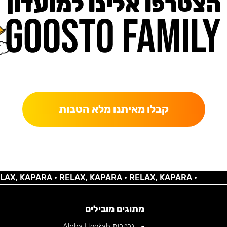
הצטרפו אלינו למועדון
כאן מקבלים יותר — הטבות, עדכונים והפתעות בלעדיות.
קבלו מאיתנו מלא הטבות
 KAPARA •
RELAX, KAPARA •
RELAX, KAPARA •
מתוגים מובילים
נרגילות Alpha Hookah