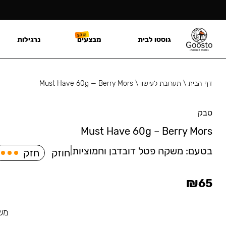
גוסטו לבית
מבצעים
נרגילות
דף הבית
\
תערובת לעישון
\
Must Have 60g — Berry Mors
טבק
Must Have 60g – Berry Mors
בטעם:
משקה פטל דובדבן וחמוציות
|
חוזק
חזק
₪
65
משק