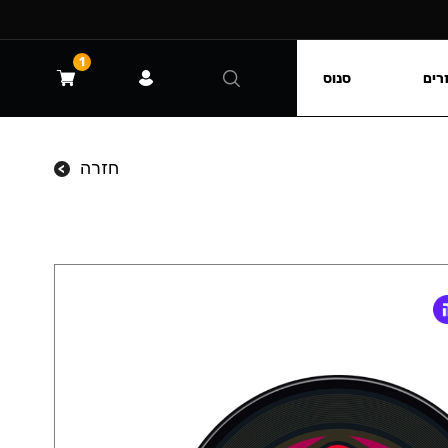
1
רים
סנוס
חזרה