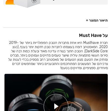
תיאור המוצר +
על Must Have
חברת Musthave היא אחת מחברות הטבק הפופולריות ביותר של 2019-
2020. המאסטהב דומה בעוצמתו לחברות טבק חזקות יותר בענף, (כגון
DarkSide Core). הטבק חתוך בצורה עדינה מאוד ובעלת כמות רבה של
סירופ העשוי מתמציות עילית שיוצר טעמים מדויקים ועמוקים ביותר, מבליט
ומחזק את הטעם. מגוון הטעמים של מאסטהב רחב מספיק בכדי לענות על
צרכיהם של המעשנים המתוחכמים והתובעניים ביותר שמחפשים דברים
מיוחדים, ספציפיים, ומדויקים בטעם!