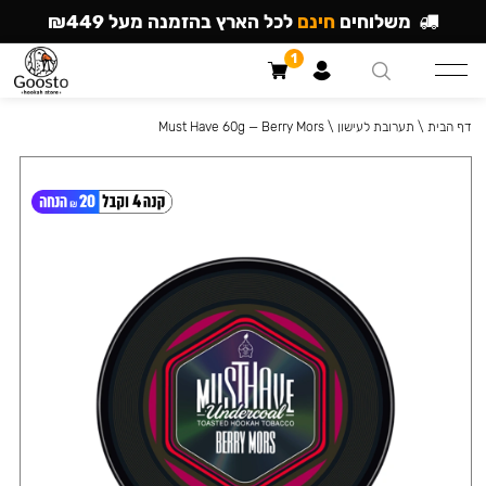
משלוחים
חינם
לכל הארץ בהזמנה מעל ₪449
1
דף הבית
\
תערובת לעישון
\
Must Have 60g — Berry Mors