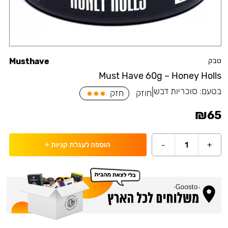
טבק
Musthave
Must Have 60g – Honey Holls
בטעם:
סוכריות דבש
|
חוזק
חזק
₪
65
-
1
+
הוספה לעגלת קניות
+