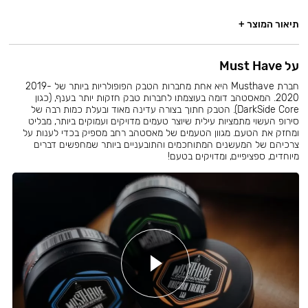
תיאור המוצר +
על Must Have
חברת Musthave היא אחת מחברות הטבק הפופולריות ביותר של 2019-
2020. המאסטהב דומה בעוצמתו לחברות טבק חזקות יותר בענף, (כגון
DarkSide Core). הטבק חתוך בצורה עדינה מאוד ובעלת כמות רבה של
סירופ העשוי מתמציות עילית שיוצר טעמים מדויקים ועמוקים ביותר, מבליט
ומחזק את הטעם. מגוון הטעמים של מאסטהב רחב מספיק בכדי לענות על
צרכיהם של המעשנים המתוחכמים והתובעניים ביותר שמחפשים דברים
מיוחדים, ספציפיים, ומדויקים בטעם!