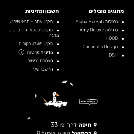
מתוגים מובילים
חשבון ומדיניות
נרגילות Alpha Hookah
תקנון אתר – תנאי שימוש
נרגילות Amy Deluxe
תקנון גיפטכארד – כרטיס
מתנה
HOOB
תקנון מועדון לקוחות
Conceptic Design
מדיניות פרטיות
?
DSH
הצהרת נגישות
החשבון שלי
חיפה
דרך יפו 33
כרמיאל
נשיאי ישראל 9