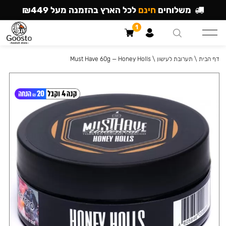
משלוחים
חינם
לכל הארץ בהזמנה מעל ₪449
1
דף הבית
\
תערובת לעישון
\
Must Have 60g — Honey Holls