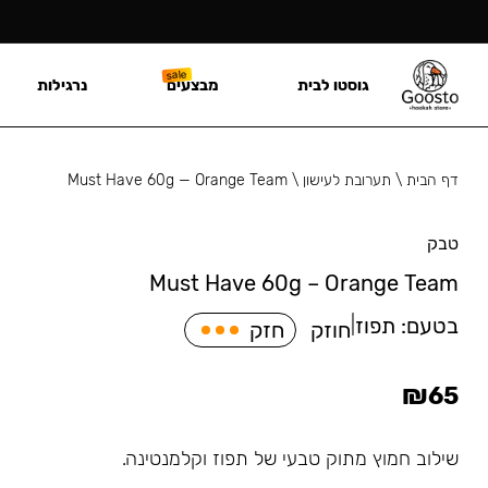
גוסטו לבית
מבצעים
נרגילות
דף הבית
\
תערובת לעישון
\
Must Have 60g — Orange Team
טבק
Must Have 60g – Orange Team
בטעם:
תפוז
|
חוזק
חזק
₪
65
שילוב חמוץ מתוק טבעי של תפוז וקלמנטינה.