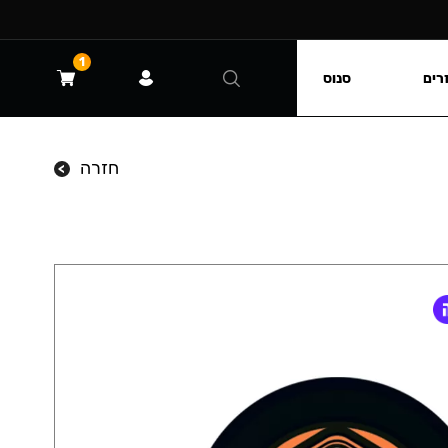
1
רים
סנוס
חזרה