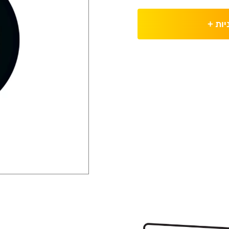
יות
+