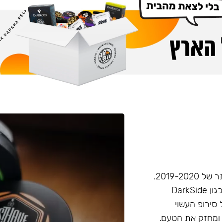
חברת Musthave היא אחת מחברות הטבק הפופולריות ביותר של 2019-2020.
המאסטהב דומה בעוצמתו לחברות טבק חזקות יותר בענף, (כגון DarkSide
 סירופ העשוי
 ומחזק את הטעם.