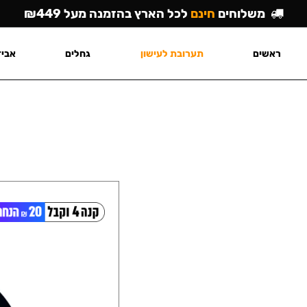
משלוחים
חינם
לכל הארץ בהזמנה מעל ₪449
ראשים
תערובת לעישון
גחלים
אביז