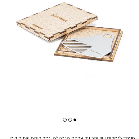
מעמד לגחלים ששומר על צלחת הנרגילה. גחל רותח שמורידים