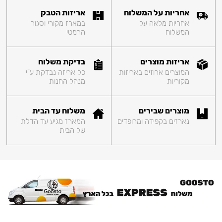
אחריות על המשלוח
אריזות הטבק
אחריות מלאה על
במארז מקורי וסגור
המשלוח
הרמטי
אריזות מוצרים
בדיקת משלוח
המוצרים ארוזים באריזות
כל אריזה נבדקת ע"י
מקוריות
מנהל החנות
מוצרים שבירים
משלוח עד הבית
נארזים בקפידה ומרופדים
המארז מגיע עד הדלת
של הבית