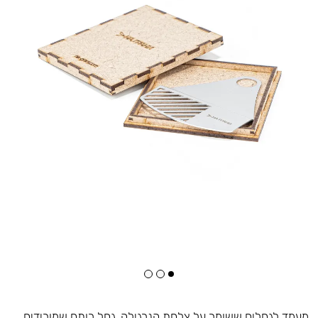
מעמד לגחלים ששומר על צלחת הנרגילה. גחל רותח שמורידים