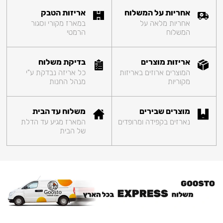
אחריות על המשלוח
אריזות הטבק
אחריות מלאה על
במארז מקורי וסגור
המשלוח
הרמטי
אריזות מוצרים
בדיקת משלוח
המוצרים ארוזים באריזות
כל אריזה נבדקת ע"י
מקוריות
מנהל החנות
מוצרים שבירים
משלוח עד הבית
נארזים בקפידה ומרופדים
המארז מגיע עד הדלת
של הבית