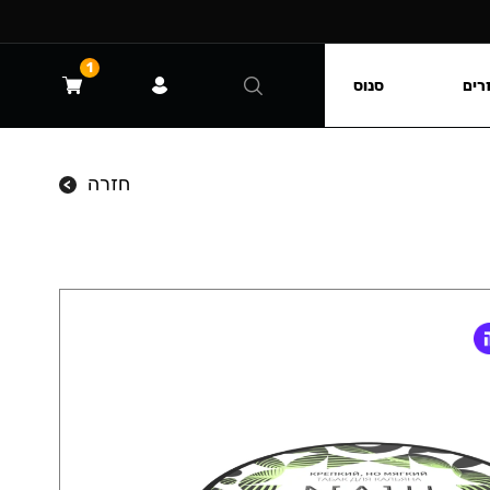
1
רים
סנוס
חזרה