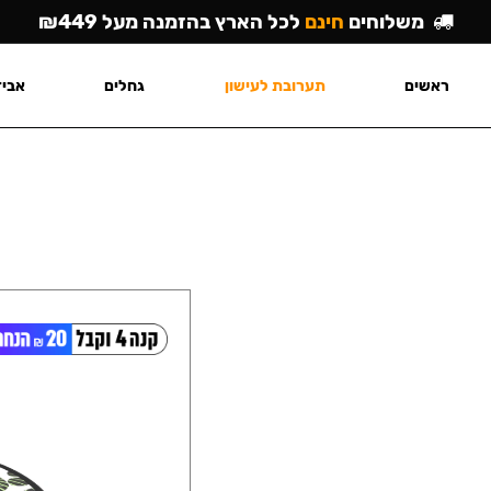
משלוחים
חינם
לכל הארץ בהזמנה מעל ₪449
ראשים
תערובת לעישון
גחלים
אביז