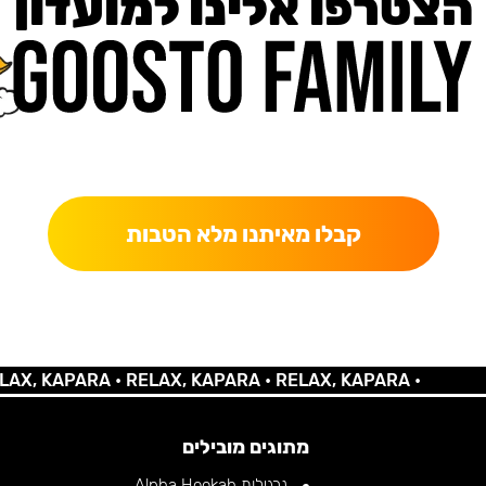
הצטרפו אלינו למועדון
כאן מקבלים יותר — הטבות, עדכונים והפתעות בלעדיות.
קבלו מאיתנו מלא הטבות
 KAPARA •
RELAX, KAPARA •
RELAX, KAPARA •
מתוגים מובילים
נרגילות Alpha Hookah