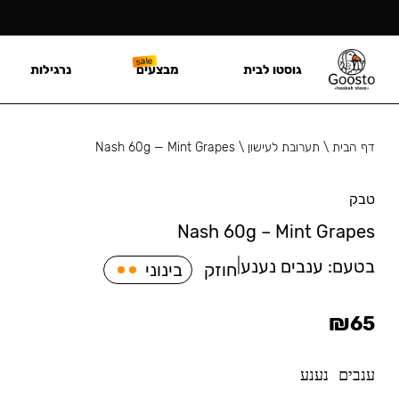
גוסטו לבית
מבצעים
נרגילות
דף הבית
\
תערובת לעישון
\
Nash 60g — Mint Grapes
טבק
Nash 60g – Mint Grapes
בטעם:
ענבים נענע
|
חוזק
בינוני
₪
65
ענבים נענע