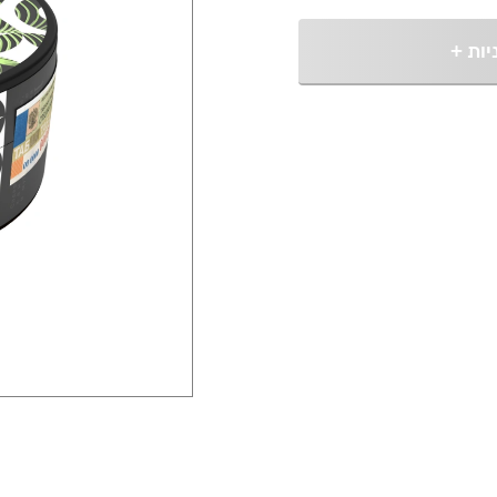
יות
+