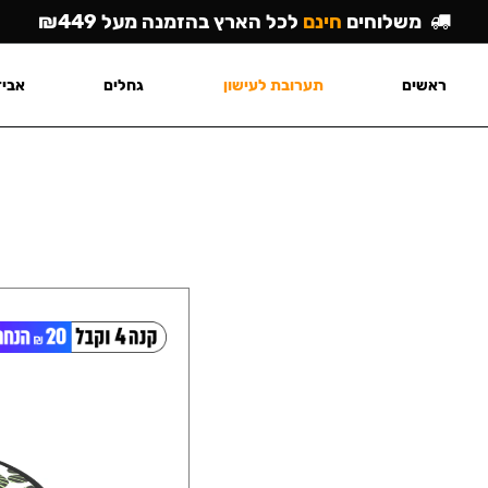
משלוחים
חינם
לכל הארץ בהזמנה מעל ₪449
ראשים
תערובת לעישון
גחלים
אביז