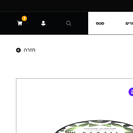
1
רים
סנוס
חזרה