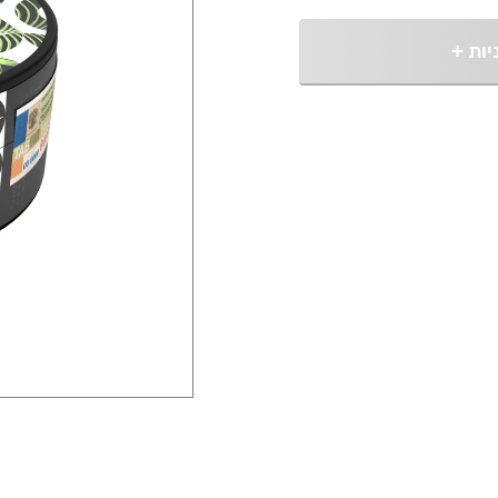
יות
+