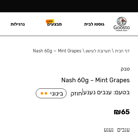
גוסטו לבית
מבצעים
נרגילות
דף הבית
\
תערובת לעישון
\
Nash 60g — Mint Grapes
טבק
Nash 60g – Mint Grapes
בטעם:
ענבים נענע
|
חוזק
בינוני
₪
65
ענבים נענע