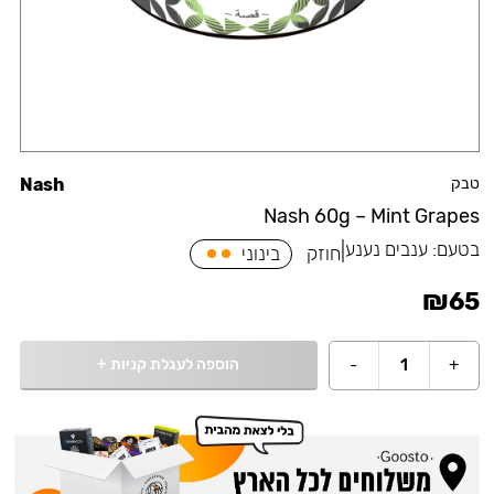
טבק
Nash
Nash 60g – Mint Grapes
בטעם:
ענבים נענע
|
חוזק
בינוני
₪
65
הוספה לעגלת קניות
+
-
1
+