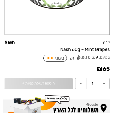
טבק
Nash
Nash 60g – Mint Grapes
בטעם:
ענבים נענע
|
חוזק
בינוני
₪
65
הוספה לעגלת קניות
+
-
1
+