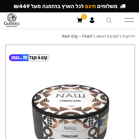
משלוחים
חינם
לכל הארץ בהזמנה מעל ₪449
1
דף הבית
\
תערובת לעישון
\
Nash 60g — Peach