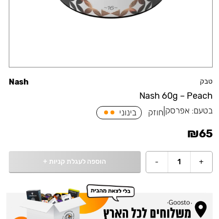
טבק
Nash
Nash 60g – Peach
בטעם:
אפרסק
|
חוזק
בינוני
₪
65
הוספה לעגלת קניות
+
-
1
+