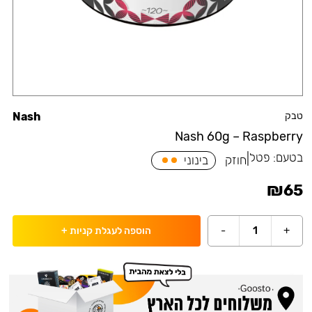
טבק
Nash
Nash 60g – Raspberry
בטעם:
פטל
|
חוזק
בינוני
₪
65
-
1
+
הוספה לעגלת קניות
+