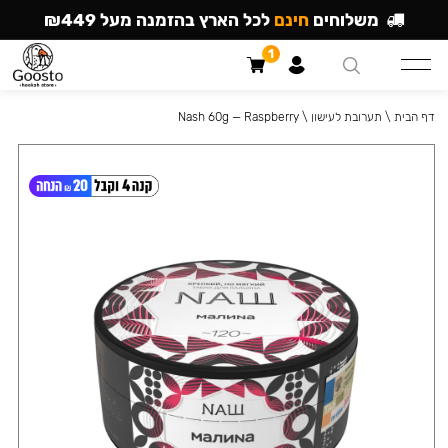
משלוחים
חינם
לכל הארץ בהזמנה מעל ₪449
1
דף הבית
\
תערובת לעישון
\
Nash 60g — Raspberry