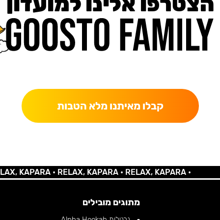
הצטרפו אלינו למועדון
כאן מקבלים יותר — הטבות, עדכונים והפתעות בלעדיות.
קבלו מאיתנו מלא הטבות
 KAPARA •
RELAX, KAPARA •
RELAX, KAPARA •
מתוגים מובילים
נרגילות Alpha Hookah