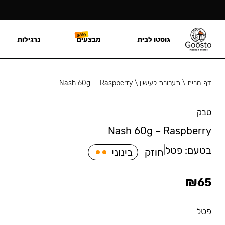
גוסטו לבית
מבצעים
נרגילות
דף הבית
\
תערובת לעישון
\
Nash 60g — Raspberry
טבק
Nash 60g – Raspberry
בטעם:
פטל
|
חוזק
בינוני
₪
65
פטל