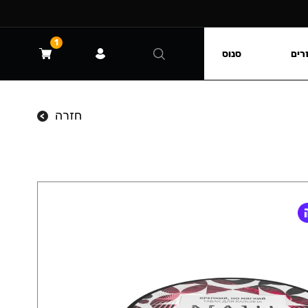
1
רים
סנוס
חזרה