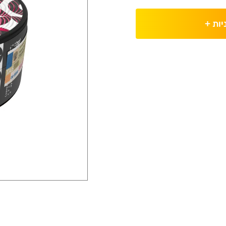
יות
+