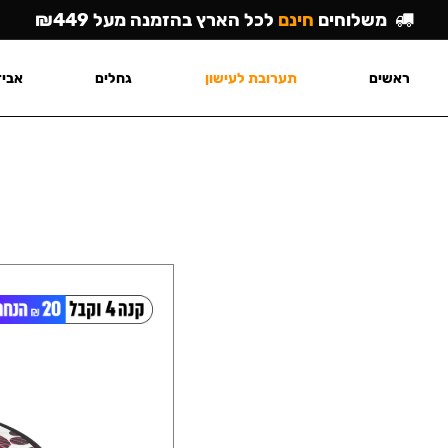
משלוחים
חינם
לכל הארץ בהזמנה מעל ₪449
ראשים
תערובת לעישון
גחלים
אביז