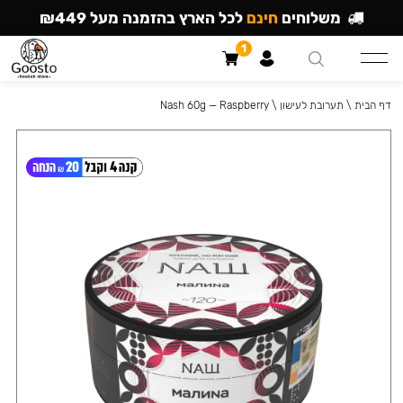
משלוחים
חינם
לכל הארץ בהזמנה מעל ₪449
1
דף הבית
\
תערובת לעישון
\
Nash 60g — Raspberry