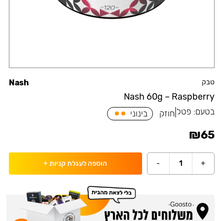
טבק
Nash
Nash 60g – Raspberry
בטעם:
פטל
|
חוזק
בינוני
₪
65
-
1
+
הוספה לעגלת קניות
+