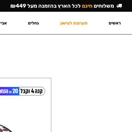
משלוחים
חינם
לכל הארץ בהזמנה מעל ₪449
ראשים
תערובת לעישון
גחלים
אביז