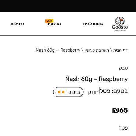
גוסטו לבית
מבצעים
נרגילות
דף הבית
\
תערובת לעישון
\
Nash 60g — Raspberry
טבק
Nash 60g – Raspberry
בטעם:
פטל
|
חוזק
בינוני
₪
65
פטל