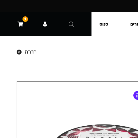
1
רים
סנוס
חזרה