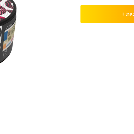
יות
+