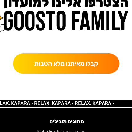
הצטרפו אלינו למועדון
כאן מקבלים יותר — הטבות, עדכונים והפתעות בלעדיות.
קבלו מאיתנו מלא הטבות
 KAPARA •
RELAX, KAPARA •
RELAX, KAPARA •
מתוגים מובילים
נרגילות Alpha Hookah