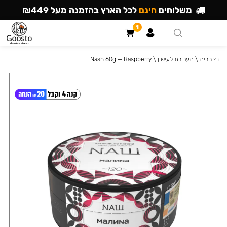
משלוחים
חינם
לכל הארץ בהזמנה מעל ₪449
1
דף הבית
\
תערובת לעישון
\
Nash 60g — Raspberry