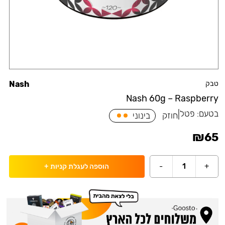
טבק
Nash
Nash 60g – Raspberry
בטעם:
פטל
|
חוזק
בינוני
₪
65
-
1
+
הוספה לעגלת קניות
+