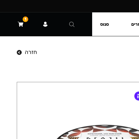
1
רים
סנוס
חזרה