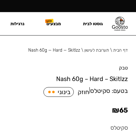
גוסטו לבית
מבצעים
נרגילות
דף הבית
\
תערובת לעישון
\
Nash 60g — Hard — Skitlzz
טבק
Nash 60g – Hard – Skitlzz
בטעם:
סקיטלס
|
חוזק
בינוני
₪
65
סקיטלס