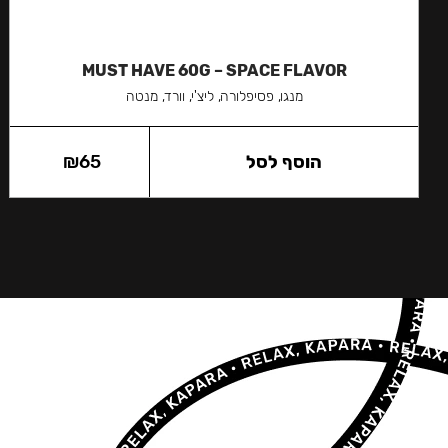
MUST HAVE 60G – SPACE FLAVOR
מנגו, פסיפלורה, ליצ'י, וורד, מנטה
הוסף לסל
65
₪