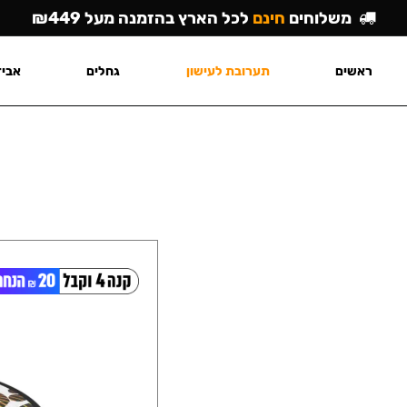
משלוחים
חינם
לכל הארץ בהזמנה מעל ₪449
ראשים
תערובת לעישון
גחלים
אביז