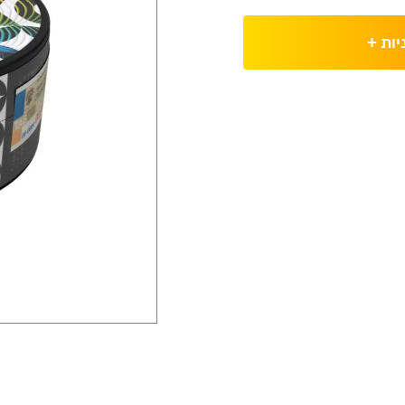
יות
+