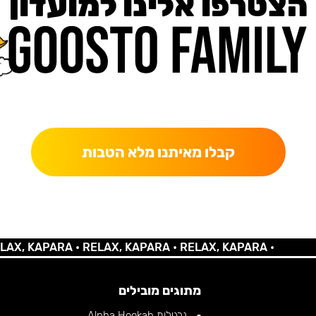
הצטרפו אלינו למועדון
כאן מקבלים יותר — הטבות, עדכונים והפתעות בלעדיות.
קבלו מאיתנו מלא הטבות
 KAPARA •
RELAX, KAPARA •
RELAX, KAPARA •
מתוגים מובילים
נרגילות Alpha Hookah