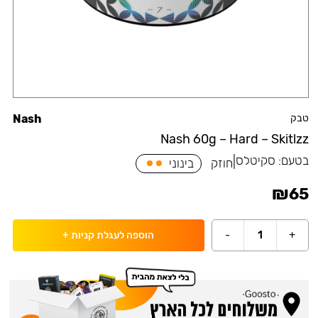
טבק
Nash
Nash 60g – Hard – Skitlzz
בטעם:
סקיטלס
|
חוזק
בינוני
₪
65
-
1
+
הוספה לעגלת קניות
+