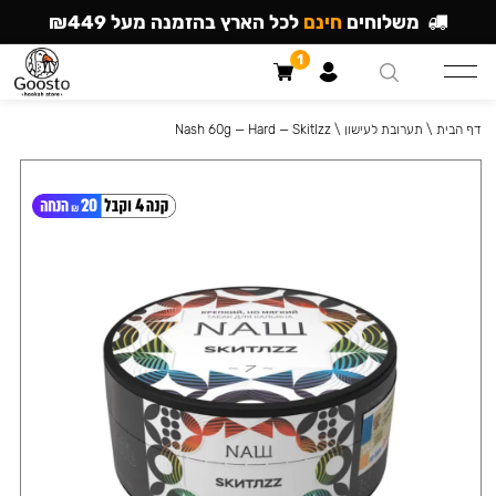
משלוחים
חינם
לכל הארץ בהזמנה מעל ₪449
1
דף הבית
\
תערובת לעישון
\
Nash 60g — Hard — Skitlzz