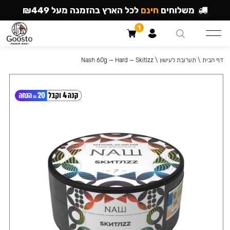
משלוחים
חינם
לכל הארץ בהזמנה מעל ₪449
1
דף הבית
\
תערובת לעישון
\
Nash 60g — Hard — Skitlzz