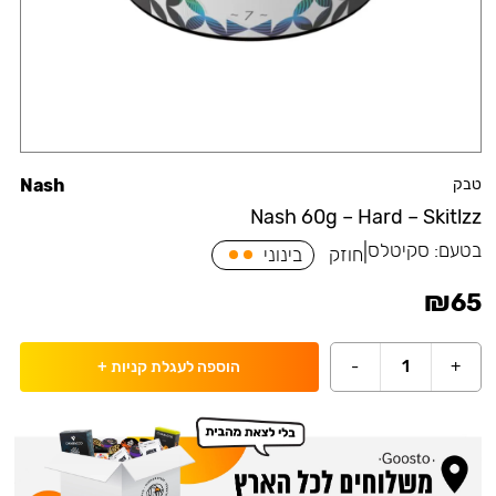
טבק
Nash
Nash 60g – Hard – Skitlzz
בטעם:
סקיטלס
|
חוזק
בינוני
₪
65
-
1
+
הוספה לעגלת קניות
+