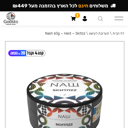
משלוחים
חינם
לכל הארץ בהזמנה מעל ₪449
1
דף הבית
\
תערובת לעישון
\
Nash 60g — Hard — Skitlzz