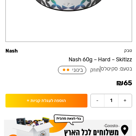
טבק
Nash
Nash 60g – Hard – Skitlzz
בטעם:
סקיטלס
|
חוזק
בינוני
₪
65
-
1
+
הוספה לעגלת קניות
+