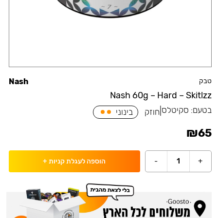
טבק
Nash
Nash 60g – Hard – Skitlzz
בטעם:
סקיטלס
|
חוזק
בינוני
₪
65
-
1
+
הוספה לעגלת קניות
+