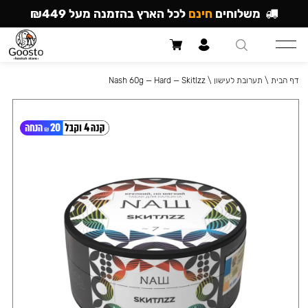
משלוחים
חינם
לכל הארץ בהזמנה מעל ₪449
דף הבית
\
תערובת לעישון
\
Nash 60g — Hard — Skitlzz