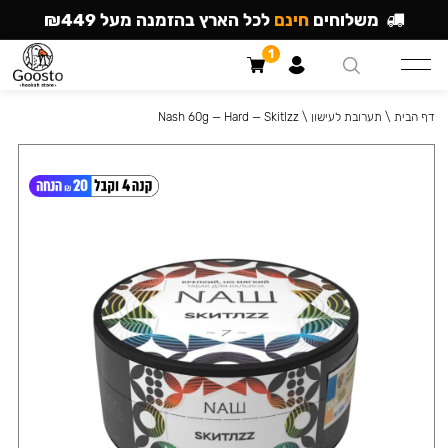
משלוחים
חינם
לכל הארץ בהזמנה מעל ₪449
1
דף הבית
\
תערובת לעישון
\
Nash 60g — Hard — Skitlzz