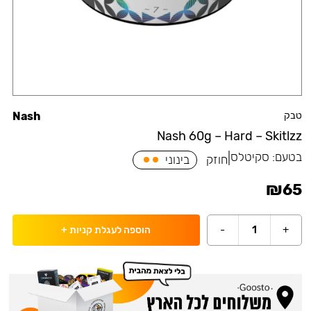
טבק
Nash
Nash 60g – Hard – Skitlzz
בטעם:
סקיטלס
|
חוזק
בינוני
₪
65
-
1
+
הוספה לעגלת קניות
+