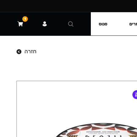
1
רים
סנוס
חזרה