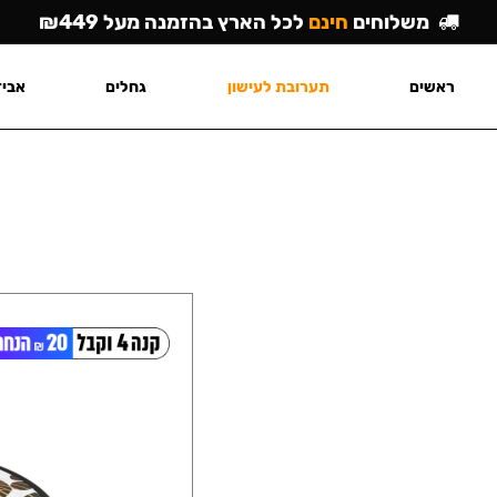
משלוחים
חינם
לכל הארץ בהזמנה מעל ₪449
ראשים
תערובת לעישון
גחלים
אביז