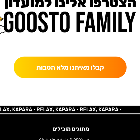
הצטרפו אלינו למועדון
כאן מקבלים יותר — הטבות, עדכונים והפתעות בלעדיות.
קבלו מאיתנו מלא הטבות
 KAPARA •
RELAX, KAPARA •
RELAX, KAPARA •
מתוגים מובילים
נרגילות Alpha Hookah