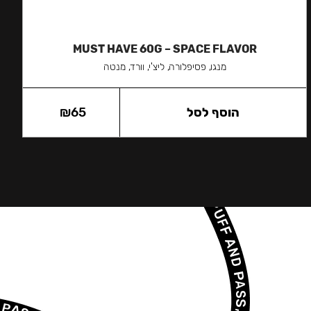
MUST HAVE 60G – SPACE FLAVOR
מנגו, פסיפלורה, ליצ'י, וורד, מנטה
הוסף לסל
65
₪