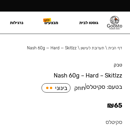
גוסטו לבית
מבצעים
נרגילות
דף הבית
\
תערובת לעישון
\
Nash 60g — Hard — Skitlzz
טבק
Nash 60g – Hard – Skitlzz
בטעם:
סקיטלס
|
חוזק
בינוני
₪
65
סקיטלס