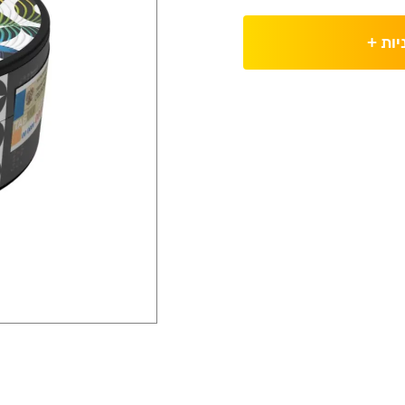
יות
+