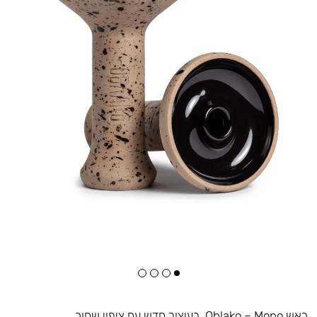
ראש Oblako – Mono. בעיצוב חדש עם ציפוי שחור.