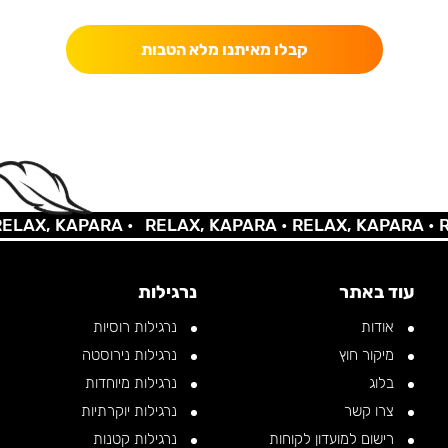
קבלו מאיתנו מלא הטבות
AX, KAPARA •
RELAX, KAPARA •
RELAX, KAPARA •
REL
עוד באתר
נרגילות
אודות
נרגילות רוסיות
מיקור חוץ
נרגילות נירוסטה
בלוג
נרגילות מיוחדות
צרו קשר
נרגילות יוקרתיות
רישום למועדון לקוחות
נרגילות קטנות