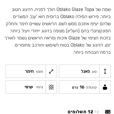
שמה של Oblako Glaze Topa הולך לפניה, הזיגוג הטוב
ביותר. פירוש המילה Oblako ברוסית הוא 'ענן', המוצרים
שלהם יעיפו אתכם ממש לשם. הראשים עשויים חימר והחלק
הפונקציונלי בהם (העליון) מצופה בזיגוג ייחודי ויעיל ביותר.
בזכות הציפוי של Glaze איכות ומראה הראשים נשמר לאורך
זמן. הזיגוג של Oblako בטוח לשימוש והורכב מחומרים
ברמה הגבוהה ביותר.
פאנל
חימר
סוג
חומר
16
קרמי
ציפוי
קיבולת
גרם
12 תשלומים
עד