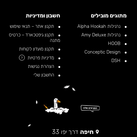
מתוגים מובילים
חשבון ומדיניות
נרגילות Alpha Hookah
תקנון אתר – תנאי שימוש
נרגילות Amy Deluxe
תקנון גיפטכארד – כרטיס
מתנה
HOOB
תקנון מועדון לקוחות
Conceptic Design
מדיניות פרטיות
?
DSH
הצהרת נגישות
החשבון שלי
חיפה
דרך יפו 33