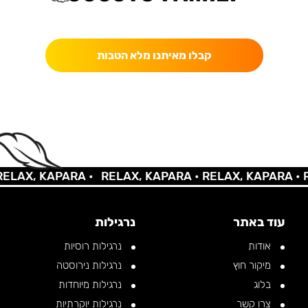
כאן מקבלים יותר — הטבות, עדכונים והפתעות בלעדיות.
קבלו מאיתנו מלא הטבות
AX, KAPARA •
RELAX, KAPARA •
RELAX, KAPARA •
REL
עוד באתר
נרגילות
אודות
נרגילות רוסיות
מיקור חוץ
נרגילות נירוסטה
בלוג
נרגילות מיוחדות
צרו קשר
נרגילות יוקרתיות