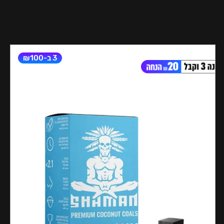
3 ב-₪100