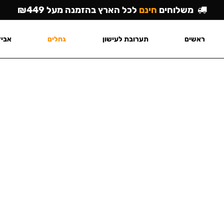
משלוחים
חינם
לכל הארץ בהזמנה מעל ₪449
ראשים
תערובת לעישון
גחלים
אביז