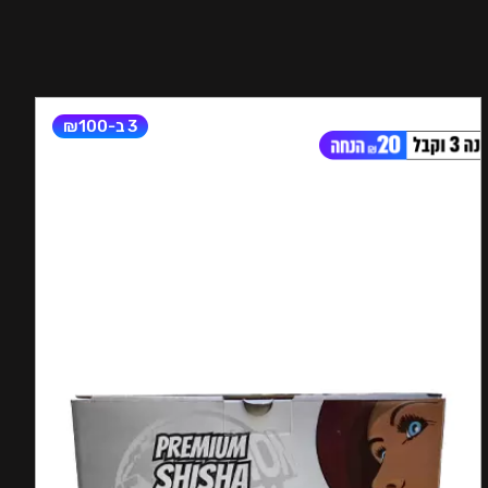
3 ב-₪100