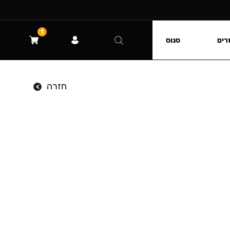
1
רים
סנוס
חזרה