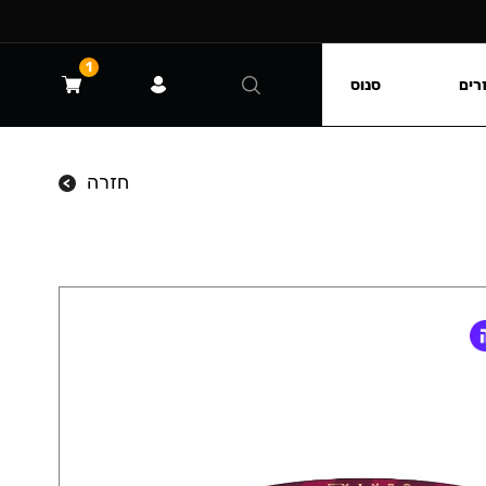
1
רים
סנוס
חזרה