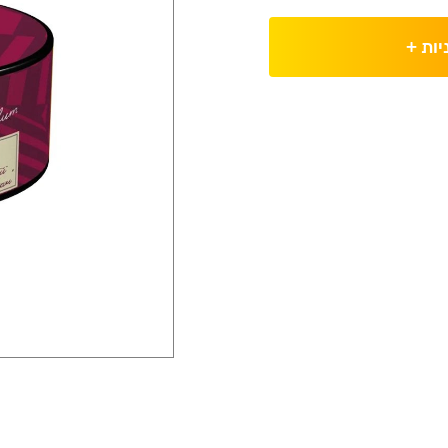
יות
+