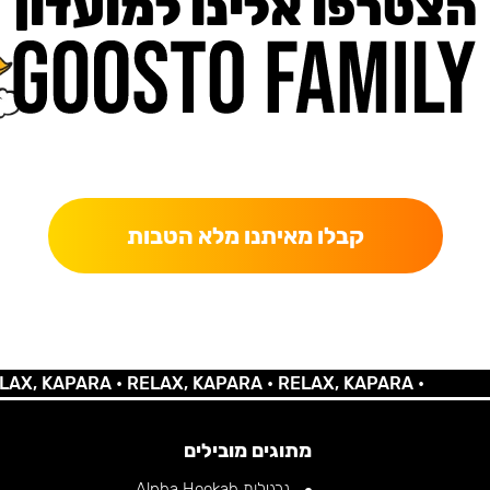
הצטרפו אלינו למועדון
כאן מקבלים יותר — הטבות, עדכונים והפתעות בלעדיות.
קבלו מאיתנו מלא הטבות
 KAPARA •
RELAX, KAPARA •
RELAX, KAPARA •
מתוגים מובילים
נרגילות Alpha Hookah