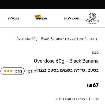
גוסטו לבית
מבצעים
נרגילות
דף הבית
\
תערובת לעישון
\
Overdose 60g – Black Banana
טבק
Overdose 60g – Black Banana
בטעם:
סדרת בשמים בטעם בננה
|
חוזק
חזק
₪
67
סדרת בשמים בטעם בננה