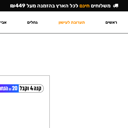
משלוחים
חינם
לכל הארץ בהזמנה מעל ₪449
ראשים
תערובת לעישון
גחלים
אביז