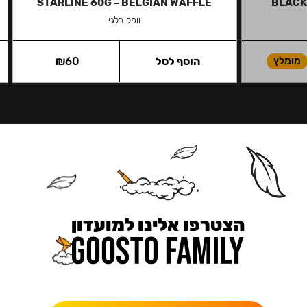
STARLINE 60G – BELGIAN WAFFLE
BLACK
וופל בלגי
מומלץ
הוסף לסל
60
₪
הצטרפו אלינו למועדון
כאן מקבלים יותר — הטבות, עדכונים והפתעות בלעדיות.