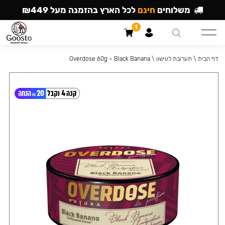
משלוחים
חינם
לכל הארץ בהזמנה מעל ₪449
1
דף הבית
\
תערובת לעישון
\
Overdose 60g – Black Banana