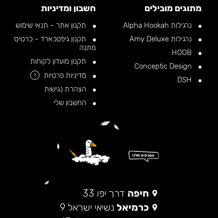
מתוגים מובילים
חשבון ומדיניות
נרגילות Alpha Hookah
תקנון אתר – תנאי שימוש
נרגילות Amy Deluxe
תקנון גיפטכארד – כרטיס
מתנה
HOOB
תקנון מועדון לקוחות
Conceptic Design
מדיניות פרטיות
?
DSH
הצהרת נגישות
החשבון שלי
חיפה
דרך יפו 33
כרמיאל
נשיאי ישראל 9