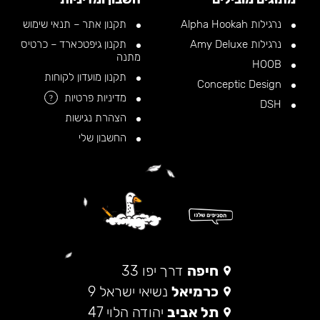
נרגילות Alpha Hookah
תקנון אתר – תנאי שימוש
נרגילות Amy Deluxe
תקנון גיפטכארד – כרטיס
מתנה
HOOB
תקנון מועדון לקוחות
Conceptic Design
מדיניות פרטיות
?
DSH
הצהרת נגישות
החשבון שלי
חיפה
דרך יפו 33
כרמיאל
נשיאי ישראל 9
תל אביב
יהודה הלוי 47