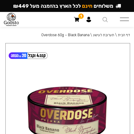
משלוחים
חינם
לכל הארץ בהזמנה מעל ₪449
1
דף הבית
\
תערובת לעישון
\
Overdose 60g – Black Banana