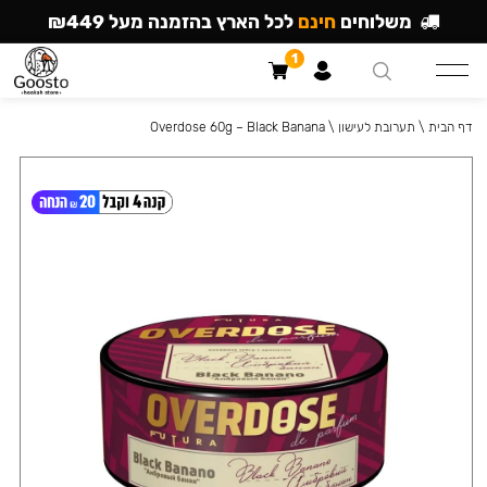
משלוחים
חינם
לכל הארץ בהזמנה מעל ₪449
1
דף הבית
\
תערובת לעישון
\
Overdose 60g – Black Banana