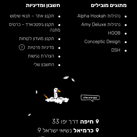
מתוגים מובילים
חשבון ומדיניות
נרגילות Alpha Hookah
תקנון אתר – תנאי שימוש
נרגילות Amy Deluxe
תקנון גיפטכארד – כרטיס
מתנה
HOOB
תקנון מועדון לקוחות
Conceptic Design
מדיניות פרטיות
?
DSH
הצהרת נגישות
החשבון שלי
חיפה
דרך יפו 33
כרמיאל
נשיאי ישראל 9