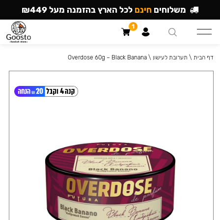
משלוחים
חינם
לכל הארץ בהזמנה מעל ₪449
1
דף הבית
\
תערובת לעישון
\
Overdose 60g – Black Banana