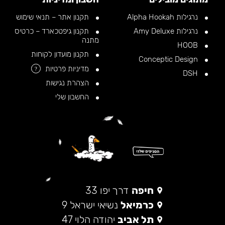
נרגילות Alpha Hookah
תקנון אתר – תנאי שימוש
נרגילות Amy Deluxe
תקנון גיפטכארד – כרטיס
מתנה
HOOB
תקנון מועדון לקוחות
Conceptic Design
מדיניות פרטיות
?
DSH
הצהרת נגישות
החשבון שלי
חיפה
דרך יפו 33
כרמיאל
נשיאי ישראל 9
תל אביב
יהודה הלוי 47