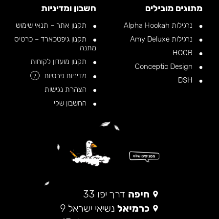
מתוגים מובילים
חשבון ומדיניות
נרגילות Alpha Hookah
תקנון אתר – תנאי שימוש
נרגילות Amy Deluxe
תקנון גיפטכארד – כרטיס
מתנה
HOOB
תקנון מועדון לקוחות
Conceptic Design
מדיניות פרטיות
?
DSH
הצהרת נגישות
החשבון שלי
חיפה
דרך יפו 33
כרמיאל
נשיאי ישראל 9