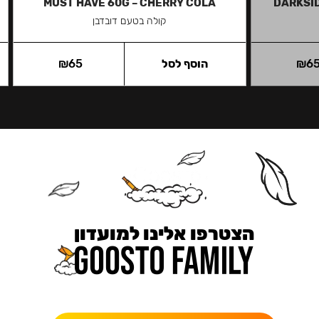
MUST HAVE 60G – CHERRY COLA
DARKSID
קולה בטעם דובדבן
6
₪
הוסף לסל
65
₪
הצטרפו אלינו למועדון
כאן מקבלים יותר — הטבות, עדכונים והפתעות בלעדיות.