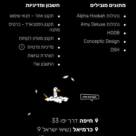
מתוגים מובילים
חשבון ומדיניות
נרגילות Alpha Hookah
תקנון אתר – תנאי שימוש
נרגילות Amy Deluxe
תקנון גיפטכארד – כרטיס
מתנה
HOOB
תקנון מועדון לקוחות
Conceptic Design
מדיניות פרטיות
?
DSH
הצהרת נגישות
החשבון שלי
חיפה
דרך יפו 33
כרמיאל
נשיאי ישראל 9