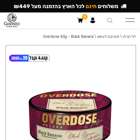
משלוחים
חינם
לכל הארץ בהזמנה מעל ₪449
1
דף הבית
\
תערובת לעישון
\
Overdose 60g – Black Banana