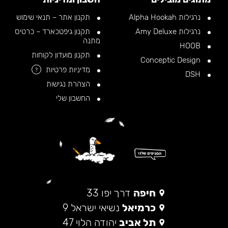
נרגילות Alpha Hookah
תקנון אתר – תנאי שימוש
נרגילות Amy Deluxe
תקנון גיפטכארד – כרטיס
מתנה
HOOB
תקנון מועדון לקוחות
Conceptic Design
מדיניות פרטיות
?
DSH
הצהרת נגישות
החשבון שלי
חיפה
דרך יפו 33
כרמיאל
נשיאי ישראל 9
תל אביב
יהודה הלוי 47