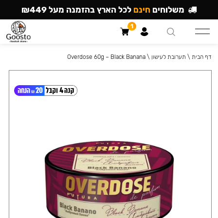
משלוחים
חינם
לכל הארץ בהזמנה מעל ₪449
1
דף הבית
\
תערובת לעישון
\
Overdose 60g – Black Banana