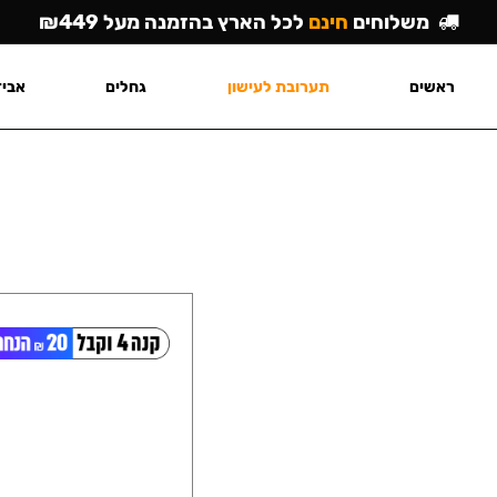
משלוחים
חינם
לכל הארץ בהזמנה מעל ₪449
ראשים
תערובת לעישון
גחלים
אביז