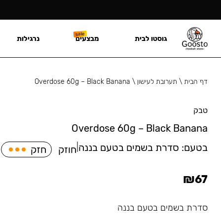
גוסטו לבית
מבצעים
נרגילות
דף הבית
\
תערובת לעישון
\
Overdose 60g – Black Banana
טבק
Overdose 60g – Black Banana
בטעם:
סדרת בשמים בטעם בננה
|
חוזק
חזק
₪
67
סדרת בשמים בטעם בננה