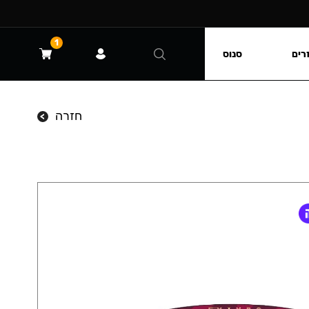
1
רים
סנוס
חזרה