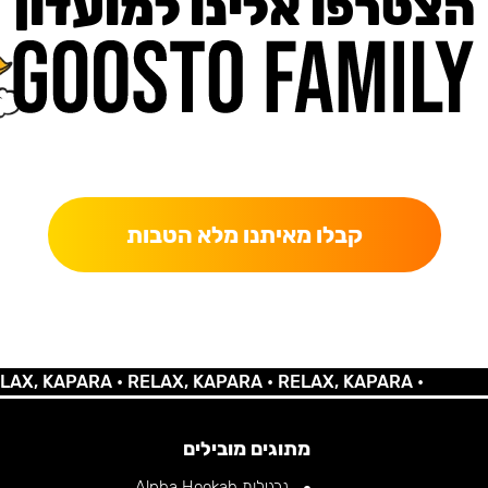
הצטרפו אלינו למועדון
כאן מקבלים יותר — הטבות, עדכונים והפתעות בלעדיות.
קבלו מאיתנו מלא הטבות
 KAPARA •
RELAX, KAPARA •
RELAX, KAPARA •
מתוגים מובילים
נרגילות Alpha Hookah