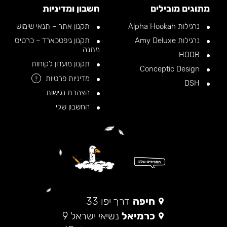
מתוגים מובילים
חשבון ומדיניות
נרגילות Alpha Hookah
תקנון אתר – תנאי שימוש
נרגילות Amy Deluxe
תקנון גיפטכארד – כרטיס
מתנה
HOOB
תקנון מועדון לקוחות
Conceptic Design
מדיניות פרטיות
?
DSH
הצהרת נגישות
החשבון שלי
חיפה
דרך יפו 33
כרמיאל
נשיאי ישראל 9