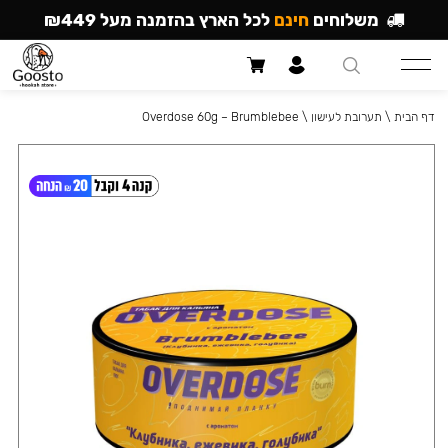
משלוחים
חינם
לכל הארץ בהזמנה מעל ₪449
דף הבית
\
תערובת לעישון
\
Overdose 60g – Brumblebee