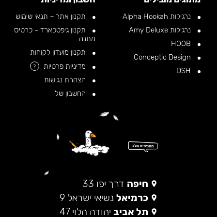
נרגילות Alpha Hookah
תקנון אתר – תנאי שימוש
נרגילות Amy Deluxe
תקנון גיפטכארד – כרטיס
מתנה
HOOB
תקנון מועדון לקוחות
Conceptic Design
מדיניות פרטיות
?
DSH
הצהרת נגישות
החשבון שלי
חיפה
דרך יפו 33
כרמיאל
נשיאי ישראל 9
תל אביב
יהודה הלוי 47