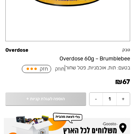
טבק
Overdose
Overdose 60g – Brumblebee
בטעם:
תות, אוכמניות, פטל שחור
|
חוזק
חזק
₪
67
הוספה לעגלת קניות
+
-
1
+