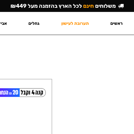
משלוחים
חינם
לכל הארץ בהזמנה מעל ₪449
ראשים
תערובת לעישון
גחלים
אביז