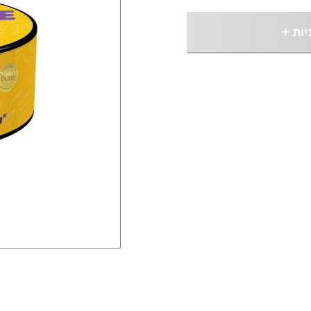
יות
+