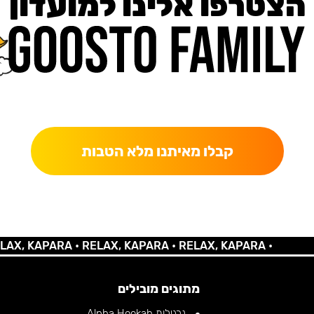
הצטרפו אלינו למועדון
כאן מקבלים יותר — הטבות, עדכונים והפתעות בלעדיות.
קבלו מאיתנו מלא הטבות
 KAPARA •
RELAX, KAPARA •
RELAX, KAPARA •
מתוגים מובילים
נרגילות Alpha Hookah