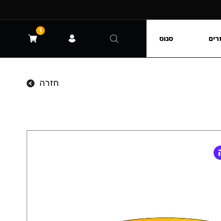
1
רים
סנוס
חזרה