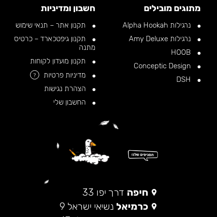
מתוגים מובילים
חשבון ומדיניות
נרגילות Alpha Hookah
תקנון אתר – תנאי שימוש
נרגילות Amy Deluxe
תקנון גיפטכארד – כרטיס
מתנה
HOOB
תקנון מועדון לקוחות
Conceptic Design
מדיניות פרטיות
?
DSH
הצהרת נגישות
החשבון שלי
חיפה
דרך יפו 33
כרמיאל
נשיאי ישראל 9