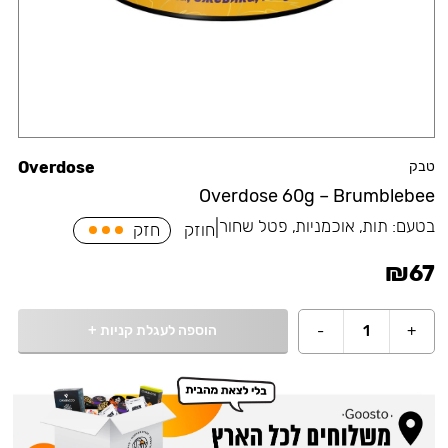
טבק
Overdose
Overdose 60g – Brumblebee
בטעם:
תות, אוכמניות, פטל שחור
|
חוזק
חזק
₪
67
הוספה לעגלת קניות
+
-
1
+