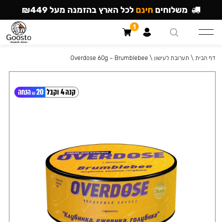
משלוחים
חינם
לכל הארץ בהזמנה מעל ₪449
1
דף הבית
\
תערובת לעישון
\
Overdose 60g – Brumblebee