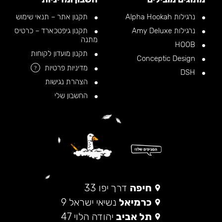
נרגילות Alpha Hookah
תקנון אתר – תנאי שימוש
נרגילות Amy Deluxe
תקנון גיפטכארד – כרטיס
מתנה
HOOB
תקנון מועדון לקוחות
Conceptic Design
מדיניות פרטיות
?
DSH
הצהרת נגישות
החשבון שלי
חיפה
דרך יפו 33
כרמיאל
נשיאי ישראל 9
תל אביב
יהודה הלוי 47