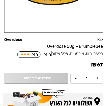
טבק
Overdose
Overdose 60g – Brumblebee
בטעם:
תות, אוכמניות, פטל שחור
|
חוזק
חזק
₪
67
הוספה לעגלת קניות
+
-
1
+