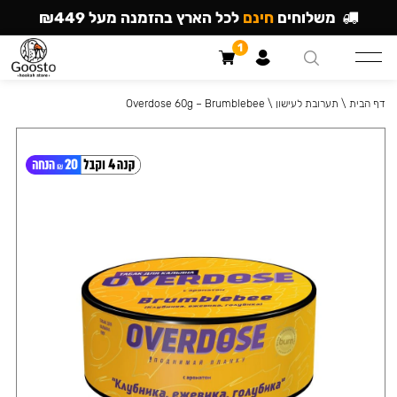
משלוחים
חינם
לכל הארץ בהזמנה מעל ₪449
1
דף הבית
\
תערובת לעישון
\
Overdose 60g – Brumblebee