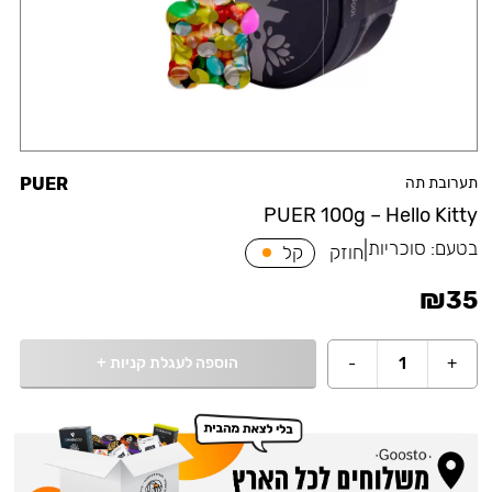
תערובת תה
PUER
PUER 100g – Hello Kitty
בטעם:
סוכריות
|
חוזק
קל
₪
35
הוספה לעגלת קניות
+
-
1
+