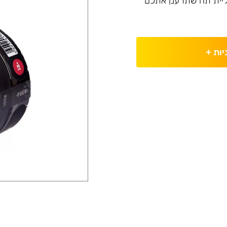
בליית תה שתרענן אתכם
יות
+