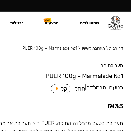
גוסטו לבית
מבצעים
נרגילות
דף הבית
\
תערובת לעישון
\
PUER 100g — Marmalade №1
תערובת תה
PUER 100g – Marmalade №1
בטעם:
מרמלדה
|
חוזק
קל
₪
35
תערובת בטעם מרמלדה מתוקה. PUER 