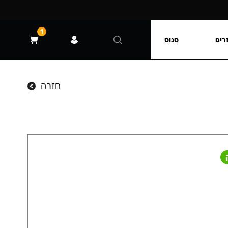
1
רים
סנוס
חזרה