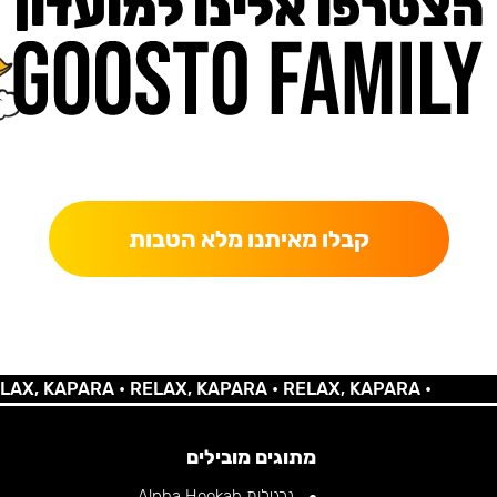
הצטרפו אלינו למועדון
כאן מקבלים יותר — הטבות, עדכונים והפתעות בלעדיות.
קבלו מאיתנו מלא הטבות
 KAPARA •
RELAX, KAPARA •
RELAX, KAPARA •
מתוגים מובילים
נרגילות Alpha Hookah