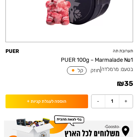
תערובת תה
PUER
PUER 100g – Marmalade №1
בטעם:
מרמלדה
|
חוזק
קל
₪
35
-
1
+
הוספה לעגלת קניות
+